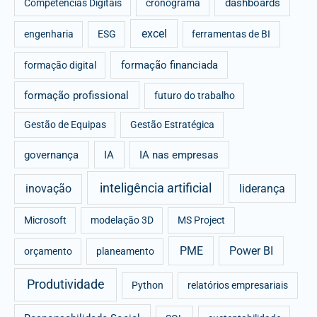
dashboards
Competências Digitais
cronograma
excel
engenharia
ESG
ferramentas de BI
formação financiada
formação digital
formação profissional
futuro do trabalho
Gestão de Equipas
Gestão Estratégica
governança
IA
IA nas empresas
inteligência artificial
inovação
liderança
Microsoft
modelação 3D
MS Project
PME
Power BI
orçamento
planeamento
Produtividade
Python
relatórios empresariais