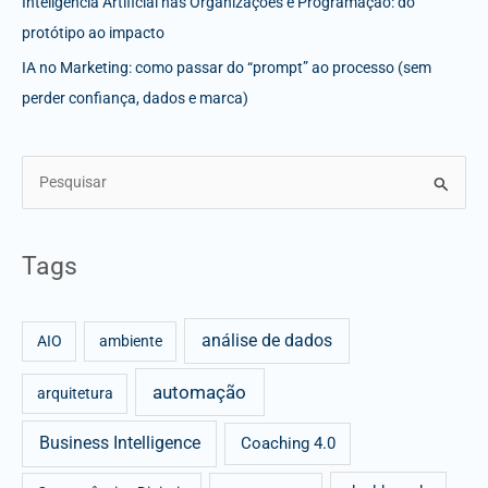
Inteligência Artificial nas Organizações e Programação: do
protótipo ao impacto
IA no Marketing: como passar do “prompt” ao processo (sem
perder confiança, dados e marca)
S
e
a
Tags
r
c
análise de dados
h
AIO
ambiente
f
automação
arquitetura
o
r
Business Intelligence
Coaching 4.0
: