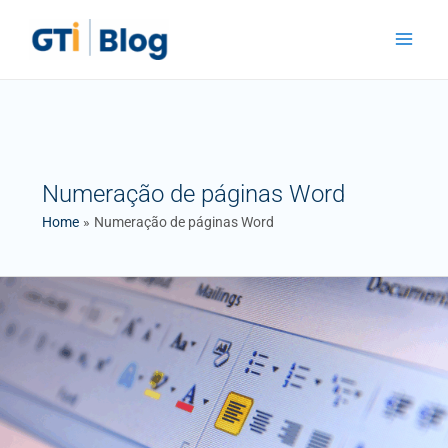
Skip
Main
to
Menu
content
Numeração de páginas Word
Home
Numeração de páginas Word
Como
Criar
Documentos
Profissionais
no
Word:
Guia
Prático