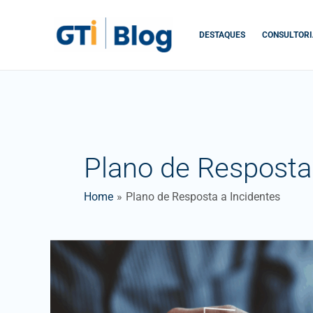
Skip
to
DESTAQUES
CONSULTORI
content
Plano de Resposta
Home
Plano de Resposta a Incidentes
Como
Criar
uma
Política