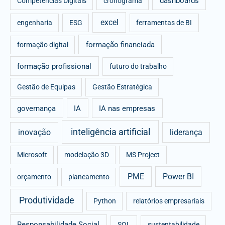
dashboards
Competências Digitais
cronograma
excel
engenharia
ESG
ferramentas de BI
formação financiada
formação digital
formação profissional
futuro do trabalho
Gestão de Equipas
Gestão Estratégica
governança
IA
IA nas empresas
inteligência artificial
inovação
liderança
Microsoft
modelação 3D
MS Project
PME
Power BI
orçamento
planeamento
Produtividade
Python
relatórios empresariais
Responsabilidade Social
SQL
sustentabilidade