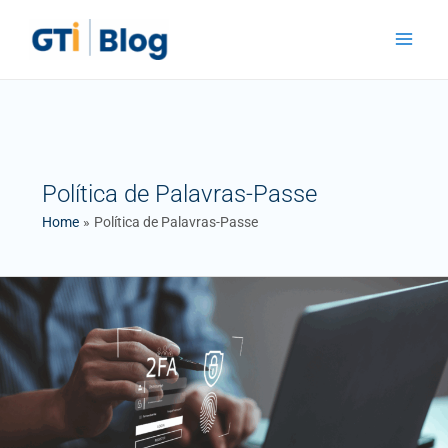
Skip
Main
to
Menu
content
Política de Palavras-Passe
Home
Política de Palavras-Passe
Como
Criar
uma
Política
de
Segurança
Informática
para