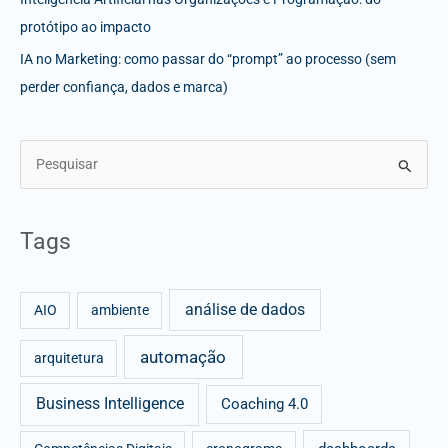
protótipo ao impacto
IA no Marketing: como passar do “prompt” ao processo (sem
perder confiança, dados e marca)
S
e
a
Tags
r
c
análise de dados
h
AIO
ambiente
f
automação
arquitetura
o
r
Business Intelligence
Coaching 4.0
: