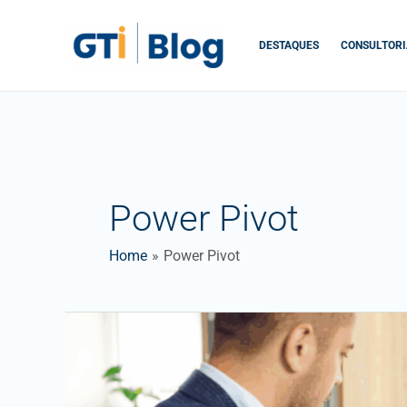
Skip
to
DESTAQUES
CONSULTORI
content
Power Pivot
Home
Power Pivot
Introdução
ao
Modelo
de