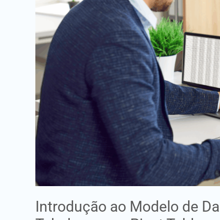
Dados
no
Excel
com
Múltiplas
Tabelas
numa
Pivot
Table
Introdução ao Modelo de Da