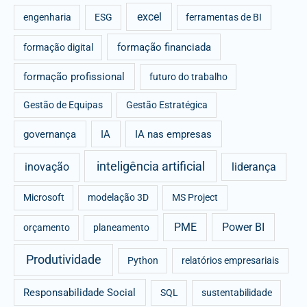
excel
engenharia
ESG
ferramentas de BI
formação financiada
formação digital
formação profissional
futuro do trabalho
Gestão de Equipas
Gestão Estratégica
governança
IA
IA nas empresas
inteligência artificial
inovação
liderança
Microsoft
modelação 3D
MS Project
PME
Power BI
orçamento
planeamento
Produtividade
Python
relatórios empresariais
Responsabilidade Social
SQL
sustentabilidade