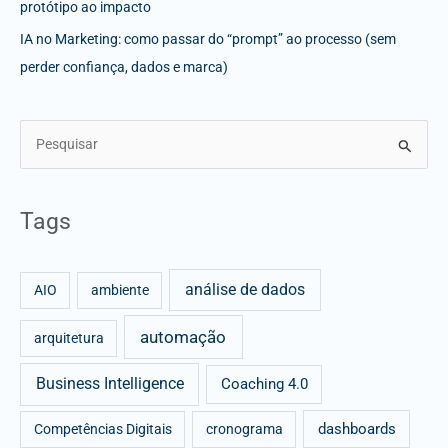
protótipo ao impacto
IA no Marketing: como passar do “prompt” ao processo (sem
perder confiança, dados e marca)
S
e
a
Tags
r
c
análise de dados
h
AIO
ambiente
f
automação
arquitetura
o
r
Business Intelligence
Coaching 4.0
:
dashboards
Competências Digitais
cronograma