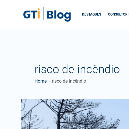
Skip
to
DESTAQUES
CONSULTORI
content
risco de incêndio
Home
risco de incêndio
Fogo
como
ferramenta
de