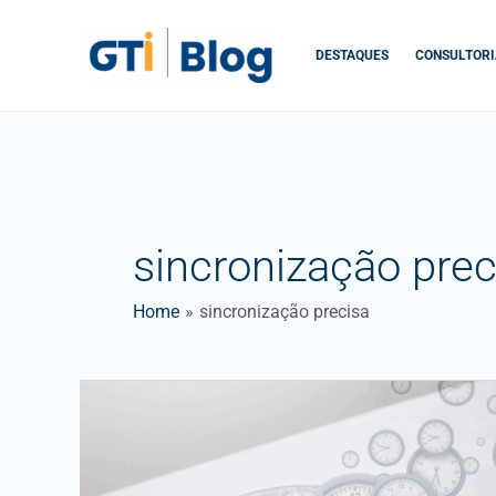
Skip
to
DESTAQUES
CONSULTORI
content
sincronização prec
Home
sincronização precisa
Precision
Time
Protocol
(PTP)