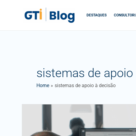
Skip
to
DESTAQUES
CONSULTORI
content
sistemas de apoio
Home
sistemas de apoio à decisão
PowerBI
e
análise
avançada