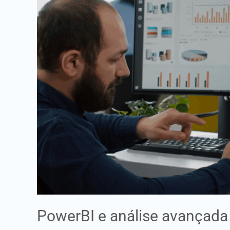
de
dados
PowerBI e análise avançada