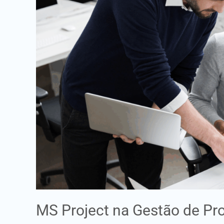
de
Projectos
–
Planeamento
e
Controlo
MS Project na Gestão de Pr