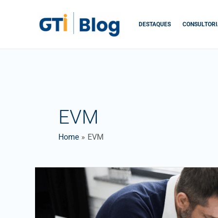
Skip
to
DESTAQUES
CONSULTORI
content
EVM
Home
EVM
MS
Project
na
Gestão