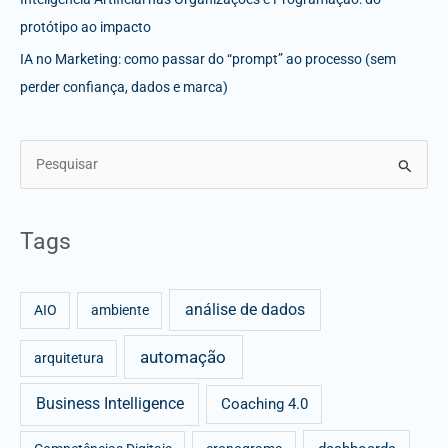
protótipo ao impacto
IA no Marketing: como passar do “prompt” ao processo (sem
perder confiança, dados e marca)
S
e
a
Tags
r
c
análise de dados
h
AIO
ambiente
f
automação
arquitetura
o
r
Business Intelligence
Coaching 4.0
: