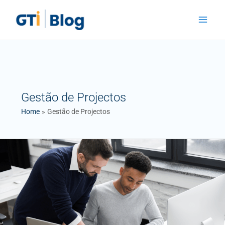
Skip
Main
to
Menu
content
Gestão de Projectos
Home
Gestão de Projectos
MS
Project
na
Gestão
de
Projectos
–
Planeamento