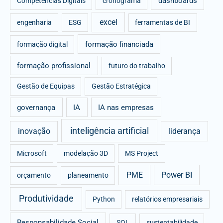
dashboards
Competências Digitais
cronograma
excel
engenharia
ESG
ferramentas de BI
formação financiada
formação digital
formação profissional
futuro do trabalho
Gestão de Equipas
Gestão Estratégica
governança
IA
IA nas empresas
inteligência artificial
inovação
liderança
Microsoft
modelação 3D
MS Project
PME
Power BI
orçamento
planeamento
Produtividade
Python
relatórios empresariais
Responsabilidade Social
SQL
sustentabilidade